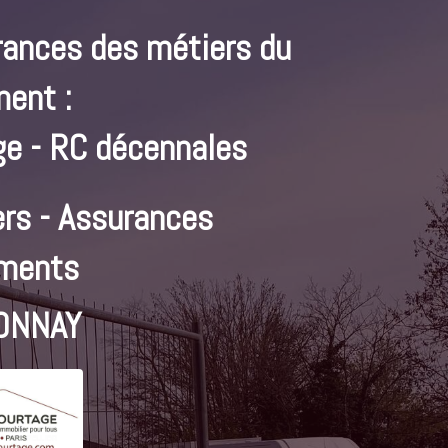
rances des métiers du
ment :
e - RC décennales
rs - Assurances
ments
ONNAY