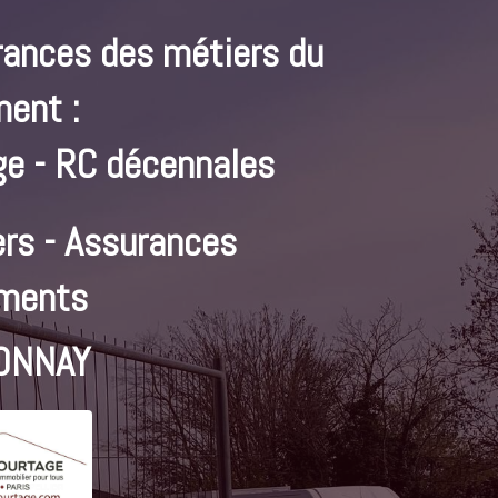
rances des métiers du
ment :
e - RC décennales
rs - Assurances
ments
ONNAY