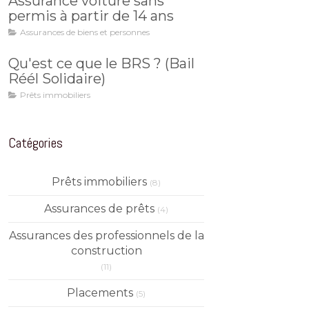
Assurance voiture sans
permis à partir de 14 ans
Assurances de biens et personnes
Qu'est ce que le BRS ? (Bail
Réél Solidaire)
Prêts immobiliers
Catégories
Prêts immobiliers
(8)
Assurances de prêts
(4)
Assurances des professionnels de la
construction
(11)
Placements
(5)