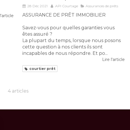
28 Déc 2021
API Courtage
Assurances de prêts
ASSURANCE DE PRÊT IMMOBILIER
l'article
Savez-vous pour quelles garanties vous
êtes assuré ?
La plupart du temps, lorsque nous posons
cette question à nos clients ils sont
incapables de nous répondre. Et po...
Lire l'article
courtier prêt
4 articles