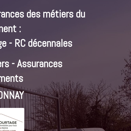
rances des métiers du
ment :
e - RC décennales
rs - Assurances
ments
ONNAY