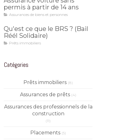
Assurance voiture sans
permis à partir de 14 ans
Assurances de biens et personnes
Qu'est ce que le BRS ? (Bail
Réél Solidaire)
Prêts immobiliers
Catégories
Prêts immobiliers
(8)
Assurances de prêts
(4)
Assurances des professionnels de la
construction
(11)
Placements
(5)