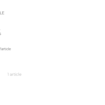
LE
,
s
l'article
1 article