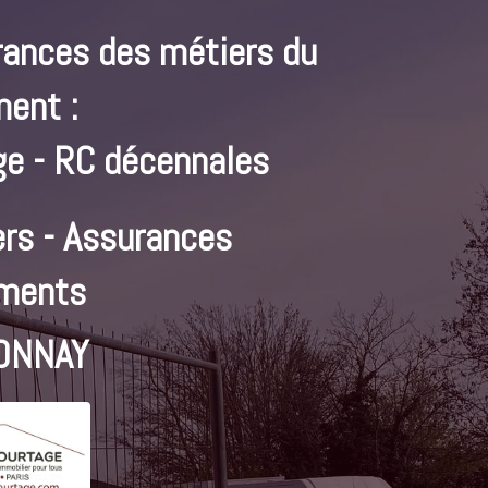
rances des métiers du
ment :
e - RC décennales
rs - Assurances
ments
ONNAY